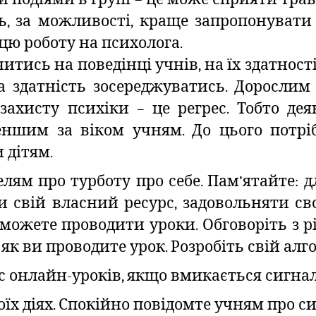
ь, за можливості, краще запропонувати 
цю роботу на психолога.
тись на поведінці учнів, на їх здатності
а здатність зосереджуватись. Дорослим
 захисту психіки – це регрес. Тобто де
еншим за віком учням. До цього потрі
 дітям.
лям про турботу про себе. Пам’ятайте: д
 свій власний ресурс, задовольняти сво
 зможете проводити уроки. Обговоріть з р
 як ви проводите урок. Розробіть свій алг
ас онлайн-уроків, якщо вмикається сигна
їх діях. Спокійно повідомте учням про си