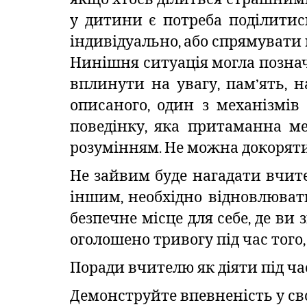
у дитини є потреба поділитис
індивідуально, або спрямувати 
Нинішня ситуація могла позначи
вплинути на увагу, пам’ять, н
описаного, один з механізмів
поведінку, яка притаманна м
розумінням. Не можна докоряти
Не зайвим буде нагадати вчите
іншим, необхідно відновлювати
безпечне місце для себе, де ви
оголошено тривогу під час того,
Поради вчителю як діяти під ч
Демонструйте впевненість у сво