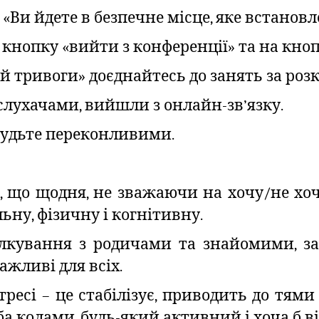
«Ви йдете в безпечне місце, яке встановл
ь кнопку «вийти з конференції» та на кн
ій тривоги» доєднайтесь до занять за роз
є слухачами, вийшли з онлайн-зв’язку.
 будьте переконливими.
е, що щодня, не зважаючи на хочу/не хо
ьну, фізичну і когнітивну.
лкування з родичами та знайомими, за
ажливі для всіх.
тресі – це стабілізує, приводить до тями
ба колами, будь-який активний і хоча б в