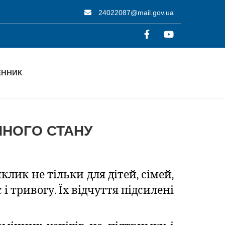
24022087@mail.gov.ua
ННИК
НОГО СТАНУ
лик не тільки для дітей, сімей,
і тривогу. Їх відчуття підсилені