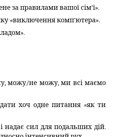
ене за правилами вашої сім’ї».
опку «виключення комп’ютера».
кладом».
чу, можу/не можу, ми всі маємо
дати хоч одне питання «як ти
 і надає сил для подальших дій.
ідносно інтенсивний рух.