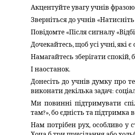
Акцентуйте увагу учнів фразою 
Зверніться до учнів «Натисніт
Повідомте «Після сигналу «Відб
Дочекайтесь, щоб усі учні, які 
Намагайтесь зберігати спокій,
І наостанок.
Донесіть до учнів думку про т
виконати декілька задач: соціал
Ми повинні підтримувати спі
там?», бо єдність та підтримка в
Нам потрібен рух, особливо у с
Хоча б три присідання або ходь