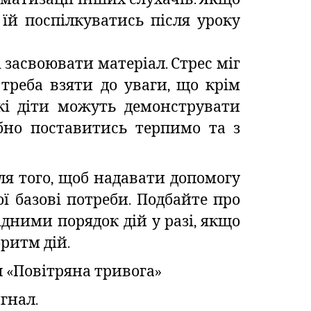
їй поспілкуватись після уроку
 засвоювати матеріал. Стрес міг
 треба взяти до уваги, що крім
які діти можуть демонструвати
бно поставитись терпимо та з
ля того, щоб надавати допомогу
ї базові потреби. Подбайте про
ідними порядок дій у разі, якщо
оритм дій.
л «Повітряна тривога»
гнал.