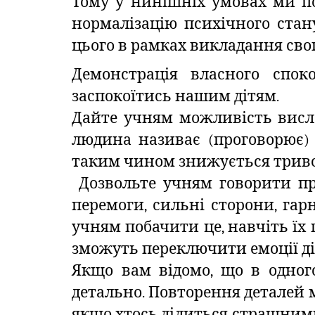
Тому у нинішніх умовах ми по
нормалізацію психічного стан
цього в рамках викладання сво
Демонстрація власного спок
заспокоїтись нашим дітям.
Дайте учням можливість вислов
людина називає (проговорює) с
таким чином знижується трив
Дозвольте учням говорити про
перемоги, сильні сторони, га
учням побачити це, навчіть їх 
зможуть переключити емоції ді
Якщо вам відомо, що в одног
детально. Повторення деталей 
якщо хтось ділиться страшними