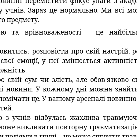
винні перемістити фокус уваги з акаде
у учнів. Зараз це нормально. Ми всі м
го предмету.
ою та врівноваженості – це найбіл
итись: розповісти про свій настрій, р
вої емоції, у неї змінюється активніст
ожність.
 свій сум чи злість, але обов’язково с
рні новини. У кожному дні можна знай
помічати це. У вашому арсеналі повинно 
тей.
о з учнів відбулась жахлива травмуюча
може викликати повторну травматизацію
 подіями в групі – це може сприяти трав