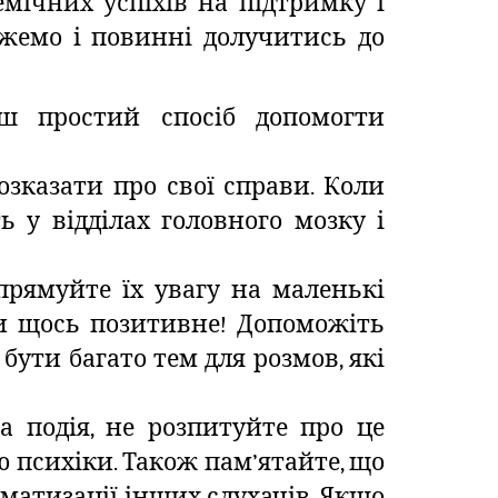
мічних успіхів на підтримку і
ожемо і повинні долучитись до
ьш простий спосіб допомогти
озказати про свої справи. Коли
ь у відділах головного мозку і
прямуйте їх увагу на маленькі
ти щось позитивне! Допоможіть
бути багато тем для розмов, які
 подія, не розпитуйте про це
 психіки. Також пам’ятайте, що
матизації інших слухачів. Якщо