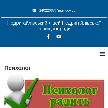
24022087@mail.gov.ua
Недригайлівський ліцей Недригайлівської
селищної ради
Психолог