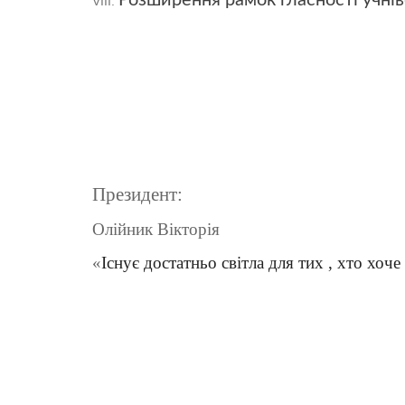
Розширення рамок гласності учнів
Президент:
Олійник Вікторія
«
Існує достатньо світла для тих , хто хоч