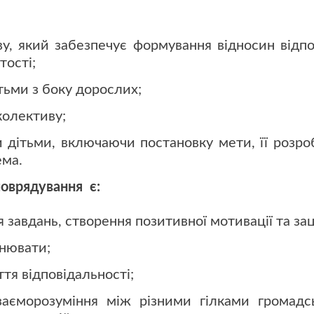
ву, який забезпечує формування відносин відпо
тості;
ітьми з боку дорослих;
колективу;
и дітьми, включаючи постановку мети, її розр
ема.
оврядування є:
завдань, створення позитивної мотивації та зац
ьнювати;
тя відповідальності;
заєморозуміння між різними гілками громадс