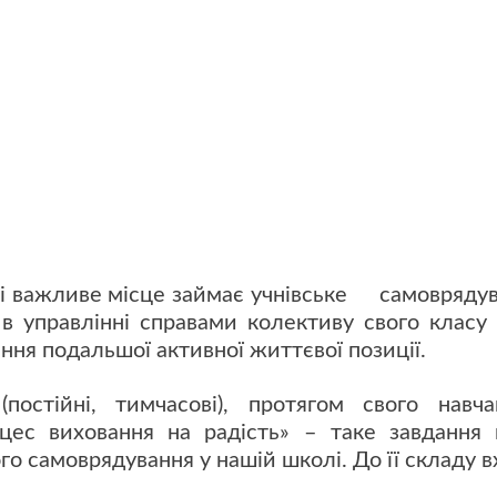
Щоб в серці з
Бо наша шко
лі важливе місце займає учнівське самоврядува
 в управлінні справами колективу свого клас
ня подальшої активної життєвої позиції.
остійні, тимчасові), протягом свого навч
цес виховання на радість» – таке завдання
го самоврядування у нашій школі. До її складу вх