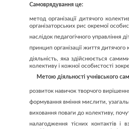
Самоврядування це:
метод організації дитячого колекти
організаторських рис окремої особис
наслідок педагогічного управління д
принцип організації життя дитячого 
діяльність, яка здійснюється самим
колективу і кожної особистості зокр
Метою діяльності учнівського сам
розвиток навичок творчого вирішення 
формування вміння мислити, узагал
виховання поваги до колективу, почут
налагодження тісних контактів і в