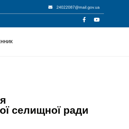
24022087@mail.gov.ua
ННИК
ня
ої селищної ради