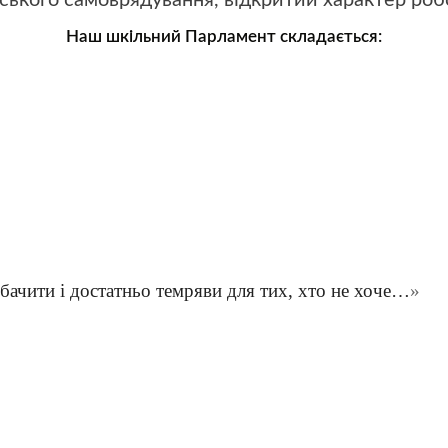
ського самоврядування, відкритий характер робо
Наш шкільний Парламент складається:
е бачити і достатньо темряви для тих, хто не хоче…
»