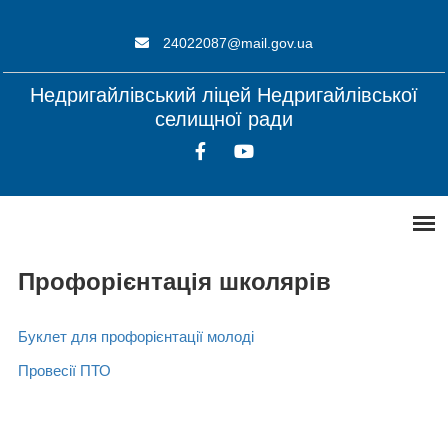
24022087@mail.gov.ua
Недригайлівський ліцей Недригайлівської
селищної ради
Профорієнтація школярів
Буклет для профорієнтації молоді
Провесії ПТО